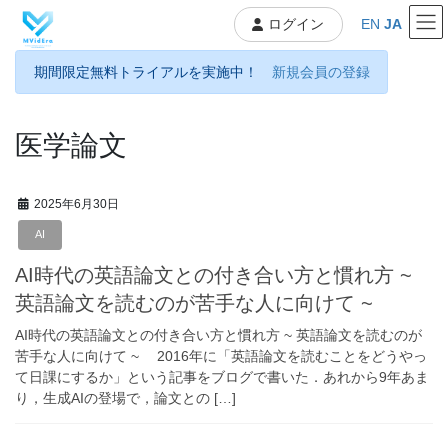
コ
ナ
EN
JA
ログイン
ン
ビ
テ
ゲ
期間限定無料トライアルを実施中！
新規会員の登録
ン
ー
ツ
シ
へ
ョ
ス
ン
医学論文
キ
に
ッ
移
プ
動
2025年6月30日
AI
AI時代の英語論文との付き合い方と慣れ方 ~
英語論文を読むのが苦手な人に向けて ~
AI時代の英語論文との付き合い方と慣れ方 ~ 英語論文を読むのが
苦手な人に向けて ~ 2016年に「英語論文を読むことをどうやっ
て日課にするか」という記事をブログで書いた．あれから9年あま
り，生成AIの登場で，論文との […]